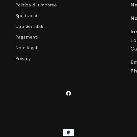
No
Politica di rimborso
Spedizioni
No
Dati Sensibili
In
Pagamenti
Lo
Note legali
Ca
Privacy
Em
Ph
Facebook
Metodi