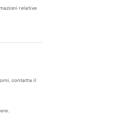
rmazioni relative
rni, contatta il
iere.