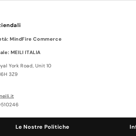
ziendali
età: MindFire Commerce
e: MEILI ITALIA
yal York Road, Unit 10
N6H 3Z9
ili.it
9510246
Le Nostre Politiche
In