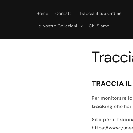
Vai
direttamente
ai contenuti
Home
Contatti
Traccia il tuo Ordine
Le Nostre Collezioni
Chi Siamo
Tracci
TRACCIA I
Per monitorare lo 
tracking
che hai 
Sito per il trac
https://www.yune