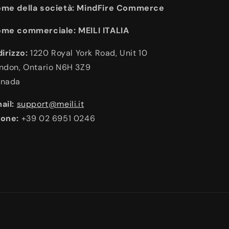
me della società: MindFire Commerce
me commerciale: MEILI ITALIA
dirizzo:
1220 Royal York Road, Unit 10
ndon, Ontario N6H 3Z9
nada
ail:
support@meili.it
one:
+39 02 6951 0246