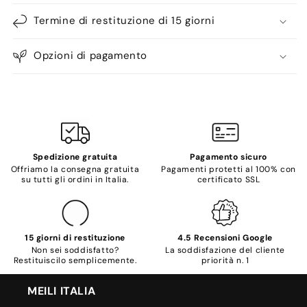
Termine di restituzione di 15 giorni
Opzioni di pagamento
Spedizione gratuita
Pagamento sicuro
Offriamo la consegna gratuita
Pagamenti protetti al 100% con
su tutti gli ordini in Italia.
certificato SSL
15 giorni di restituzione
4.5 Recensioni Google
Non sei soddisfatto?
La soddisfazione del cliente
Restituiscilo semplicemente.
priorità n. 1
MEILI ITALIA