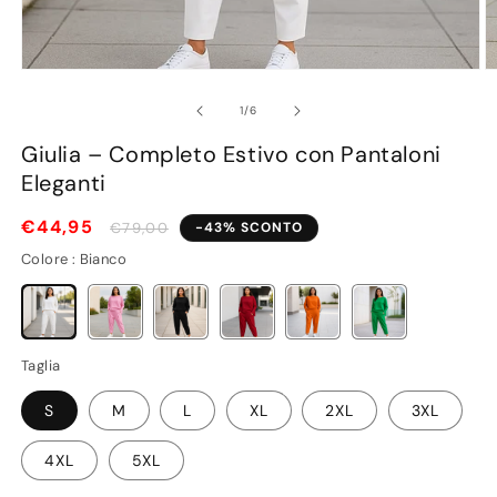
su
1
/
6
Giulia – Completo Estivo con Pantaloni
Eleganti
€44,95
Prezzo
€79,00
-43% SCONTO
scontato
Colore : Bianco
Bianco
Rosa
Nero
Rosso
Arancione
Verde
Taglia
S
M
L
XL
2XL
3XL
4XL
5XL