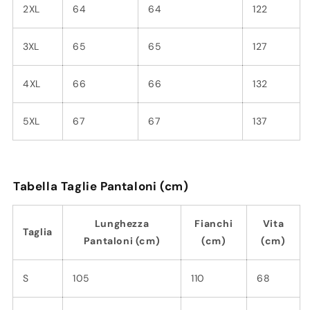
Γ
2XL
64
64
122
3XL
65
65
127
4XL
66
66
132
5XL
67
67
137
Tabella Taglie Pantaloni (cm)
Lunghezza
Fianchi
Vita
Taglia
Pantaloni (cm)
(cm)
(cm)
S
105
110
68