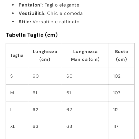
Pantaloni:
Taglio elegante
Vestibilità:
Chic e comoda
Stile:
Versatile e raffinato
Tabella Taglie (cm)
Lunghezza
Lunghezza
Busto
Taglia
(cm)
Manica (cm)
(cm)
S
60
60
102
M
61
61
107
L
62
62
112
XL
63
63
117