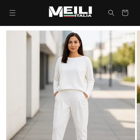
Vai
direttamente
ai contenuti
Carrello
Passa alle
informazioni
sul prodotto